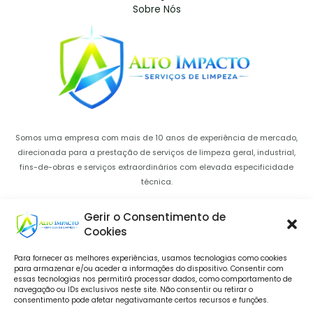
Sobre Nós
Somos uma empresa com mais de 10 anos de experiência de mercado,
direcionada para a prestação de serviços de limpeza geral, industrial,
fins-de-obras e serviços extraordinários com elevada especificidade
técnica.
Gerir o Consentimento de
Contactos
Cookies
Linha de Apoio
Para fornecer as melhores experiências, usamos tecnologias como cookies
21 139 0827
para armazenar e/ou aceder a informações do dispositivo. Consentir com
essas tecnologias nos permitirá processar dados, como comportamento de
*Chamada para rede movel nacional
navegação ou IDs exclusivos neste site. Não consentir ou retirar o
consentimento pode afetar negativamante certos recursos e funções.
E-mail